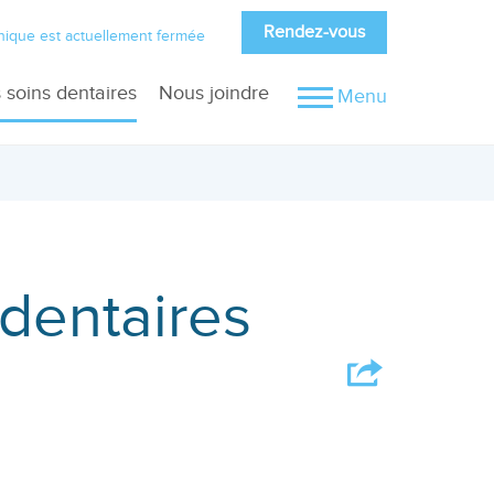
Rendez-vous
inique est actuellement fermée
 soins dentaires
Nous joindre
Menu
lation des dents de sagesse
diographie digitale
es dents
othèses complète et partielle
s
effe gingivale et osseuse
 dentaires
cive
plantologie
Qu’est-ce que l’implantologie?
Technologies et systèmes d’implants
Types et formes d’implants dentaires