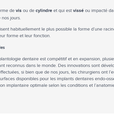
forme de
ou de
et qui est
ou impacté dan
vis
cylindre
vissé
e nos jours.
ent habituellement le plus possible la forme d’une racine
ur forme et leur fonction.
les
antologie dentaire est compétitif et en expansion, plusi
nant reconnus dans le monde. Des innovations sont dével
ectuées, si bien que de nos jours, les chirurgiens ont l’e
surfaces disponibles pour les implants dentaires endo-os
ion implantaire optimale selon les conditions et l’anatomi