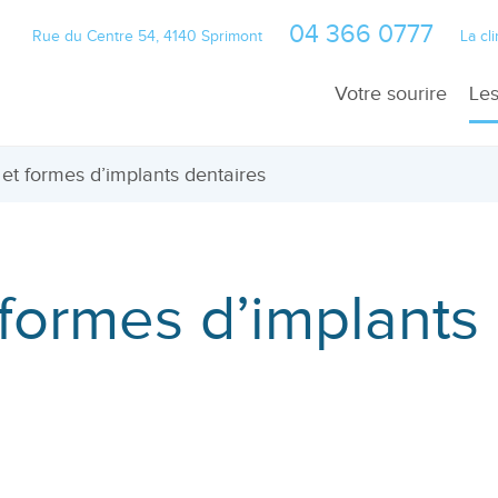
04 366 0777
Rue du Centre 54, 4140 Sprimont
La cl
Votre sourire
Les
La teinte
Ab
et formes d’implants dentaires
Alignement
Ra
Positionnement d
Pr
Volume des dent
Gr
formes d’implants
Volume de la gen
Im