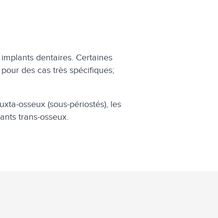
anchiments dentaires
implants dentaires. Certaines
 pour des cas très spécifiques;
xta-osseux (sous-périostés), les
lants trans-osseux.