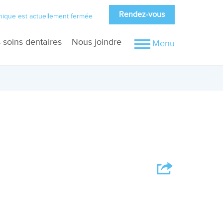
Rendez-vous
inique est actuellement fermée
 soins dentaires
Nous joindre
Menu
lation des dents de sagesse
diographie digitale
es dents
othèses complète et partielle
s
effe gingivale et osseuse
cive
plantologie
anchiments dentaires