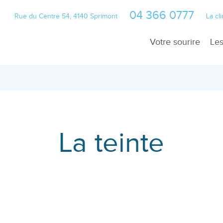
04 366 0777
Rue du Centre 54, 4140 Sprimont
La cl
Votre sourire
Les
La teinte
Ab
Alignement
Ra
Positionnement d
Pr
Volume des dent
Gr
La teinte
Volume de la gen
Im
Bl